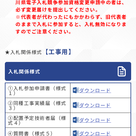
川県電子入札競争参加資格変更申請中の者は、
必ず変更届けを提出してください。
※代表者が代わったにもかかわらず、旧代表者
のままで入札に参加すると、入札無効になりま
すのでご注意ください。
【工事用】
★入札関係様式
入札関係様式
①入札参加申請書（様式
ダウンロード
１）
②同種工事実績届（様式
ダウンロード
３）
③配置予定技術者届（様
ダウンロード
式４）
④質問書（様式５）
ダウンロード