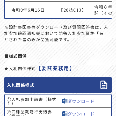
令和８年
令和8年6月16日
【26技C13】
託（その1
※設計書図書等ダウンロード及び質問回答書は、入
札参加確認通知書において競争入札参加資格「有」
とされた者のみが閲覧可能です。
■様式関係
【委託業務用】
★入札関係様式
入札関係様式
①入札参加申請書（様式
ダウンロード
１）
②同種業務履行実績書
ダウンロード