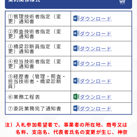
①管理技術者指定（変
ダウンロード
更）通知書
②照査技術者指定（変
ダウンロード
更）通知書
③橋梁診断員指定（変
ダウンロード
更）通知書
④担当技術者指定（変
ダウンロード
更）通知書
⑤経歴書（管理・照査・
ダウンロード
担当技術者・橋梁診断
員）
⑥業務工程表
ダウンロード
⑦委託業務完了通知書
ダウンロード
注）
入札参加希望者で、事業者の所在地、商号又は
名称、支店名、代表者氏名の変更が生じ、神奈