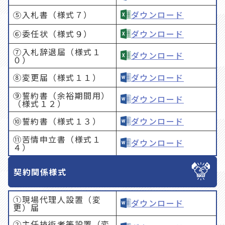
⑤入札書（様式７）
ダウンロード
⑥委任状（様式９）
ダウンロード
⑦入札辞退届（様式１
ダウンロード
０）
⑧変更届（様式１１）
ダウンロード
⑨誓約書（余裕期間用）
ダウンロード
（様式１２）
⑩誓約書（様式１３）
ダウンロード
⑪苦情申立書（様式１
ダウンロード
４）
契約関係様式
①現場代理人設置（変
ダウンロード
更）届
②主任技術者等設置（変