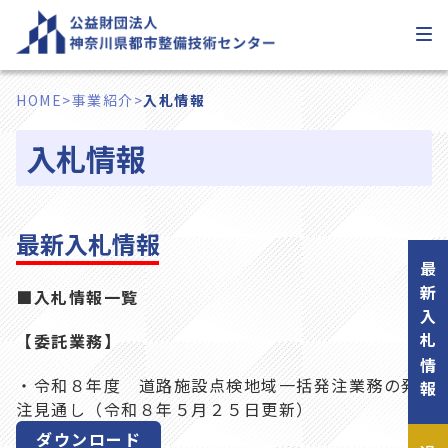
内
容
を
ス
HOME
>
事業紹介
>
入札情報
キ
ッ
入札情報
プ
最新入札情報
最新入札情報
■入札情報一覧
【委託業務】
・令和８年度 道路施設点検地域一括発注業務の発
注見通し（令和８年５月２５日更新）
ダウンロード