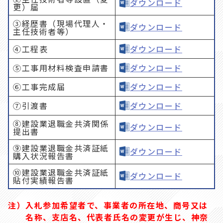
ダウンロード
更）届
③経歴書（現場代理人・
ダウンロード
主任技術者等）
④工程表
ダウンロード
⑤工事用材料検査申請書
ダウンロード
⑥工事完成届
ダウンロード
⑦引渡書
ダウンロード
⑧建設業退職金共済関係
ダウンロード
提出書
⑨建設業退職金共済証紙
ダウンロード
購入状況報告書
⑩建設業退職金共済証紙
ダウンロード
貼付実績報告書
注）
入札参加希望者で、事業者の所在地、商号又は
名称、支店名、代表者氏名の変更が生じ、神奈