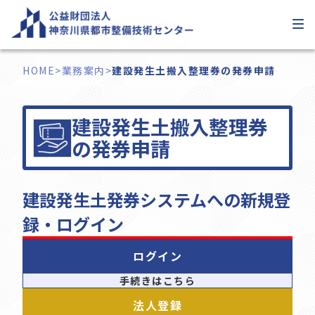
内
容
を
ス
HOME
>
業務案内
>
建設発生土搬入整理券の発券申請
キ
ッ
建設発生土搬入整理券
プ
の発券申請
建設発生土発券システムへの新規登
録・ログイン
ログイン
手続きはこちら
法人登録