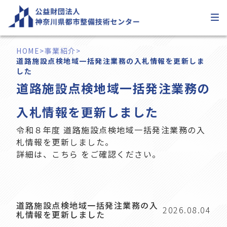
内
容
を
ス
HOME
>
事業紹介
>
キ
道路施設点検地域一括発注業務の入札情報を更新しま
した
ッ
道路施設点検地域一括発注業務の
プ
入札情報を更新しました
令和８年度 道路施設点検地域一括発注業務の入
札情報を更新しました。
詳細は、
こちら
をご確認ください。
道路施設点検地域一括発注業務の入
2026.08.04
札情報を更新しました