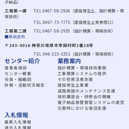
子納品）
工務第一課
TEL 0467-58-2936（建設発生土、設計積算・現
場技術）
TEL 0467-73-7775（建設発生土発券窓口）
工務第二課
TEL 0467-58-2935（設計積算・現場技術）
■県央支所
〒243-0016 神奈川県厚木市田村町2番28号
TEL 046-223-3251（設計積算・現場技術）
センター紹介
業務案内
理事長挨拶
設計積算・現場技術業務
センター概要
工事積算システムの提供
役員・組織図
その他発注者支援
財務・活動状況報告
建設発生土事業
道路施設のメンテナンス支援
技術講習会・研修会の開催
電子納品保管管理システムの運営
災害時における復旧支援
入札情報
最新入札情報
過去入札情報