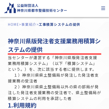
内
容
を
ス
HOME
>
事業紹介
>
工事積算システムの提供
キ
ッ
神奈川県版発注者支援業務用積算シ
プ
ステムの提供
当センターが運営する「神奈川県版発注者支援
業務用積算システム」（以下「積算システム」
という。）を、次に該当する者に提供します。
１）神奈川県県土整備局が発注した発注者支
援業務の受注者
２）神奈川県県土整備局以外の県の部局が発
注した発注者支援業務の受注者で、県土整備局が
積算システムの利用を承認した者
1.
利用規約