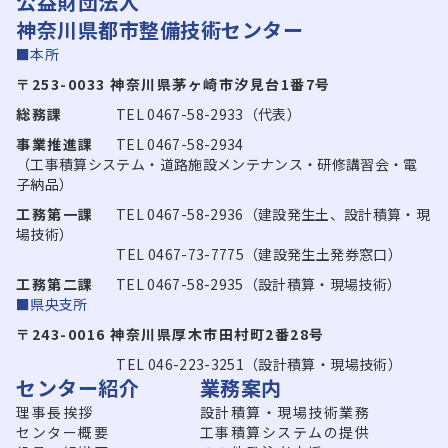
公益財団法人
神奈川県都市整備技術センター
■本所
〒253-0033 神奈川県茅ヶ崎市汐見台1番7号
総務課
TEL 0467-58-2933（代表）
事業推進課
TEL 0467-58-2934
（工事積算システム・道路施設メンテナンス・研修講習会・電
子納品）
工務第一課
TEL 0467-58-2936（建設発生土、設計積算・現
場技術）
TEL 0467-73-7775（建設発生土発券窓口）
工務第二課
TEL 0467-58-2935（設計積算・現場技術）
■県央支所
〒243-0016 神奈川県厚木市田村町2番28号
TEL 046-223-3251（設計積算・現場技術）
センター紹介
業務案内
理事長挨拶
設計積算・現場技術業務
センター概要
工事積算システムの提供