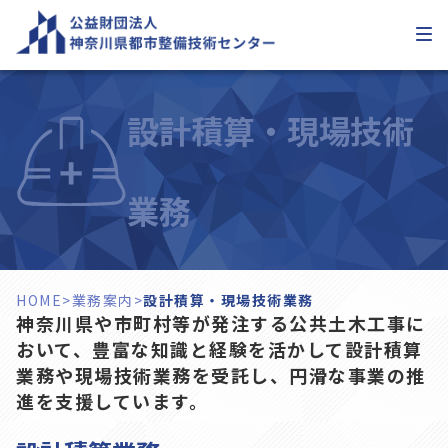
内
容
を
ス
キ
設計積算・現場技術
ッ
プ
業務
HOME
>
業務案内
>
設計積算・現場技術業務
神奈川県や市町村等が発注する公共土木工事に
おいて、豊富な知識と経験を活かして設計積算
業務や現場技術業務を受託し、円滑な事業の推
進を支援しています。