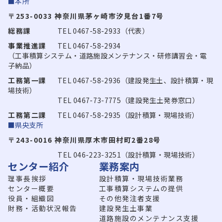
■本所
〒253-0033 神奈川県茅ヶ崎市汐見台1番7号
総務課
TEL 0467-58-2933（代表）
事業推進課
TEL 0467-58-2934
（工事積算システム・道路施設メンテナンス・研修講習会・電
子納品）
工務第一課
TEL 0467-58-2936（建設発生土、設計積算・現
場技術）
TEL 0467-73-7775（建設発生土発券窓口）
工務第二課
TEL 0467-58-2935（設計積算・現場技術）
■県央支所
〒243-0016 神奈川県厚木市田村町2番28号
TEL 046-223-3251（設計積算・現場技術）
センター紹介
業務案内
理事長挨拶
設計積算・現場技術業務
センター概要
工事積算システムの提供
役員・組織図
その他発注者支援
財務・活動状況報告
建設発生土事業
道路施設のメンテナンス支援