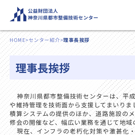
内
容
を
ス
HOME
>
センター紹介
>
理事長挨拶
キ
ッ
プ
理事長挨拶
神奈川県都市整備技術センターは、平
や維持管理を技術面から支援してまいりま
積算システムの提供のほか、道路施設の
修会の開催など、幅広い業務を通じて地域
現在、インフラの老朽化対策や激甚化