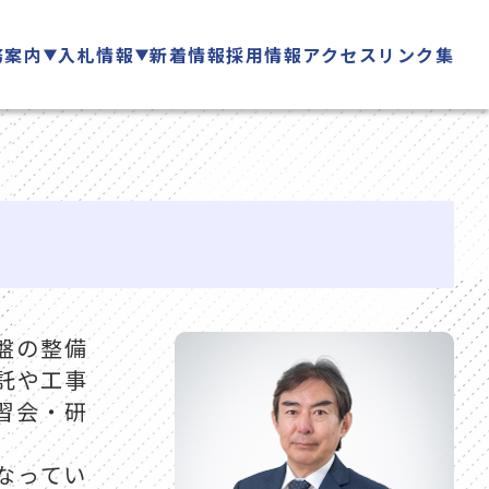
務案内
入札情報
新着情報
採用情報
アクセス
リンク集
盤の整備
託や工事
習会・研
なってい