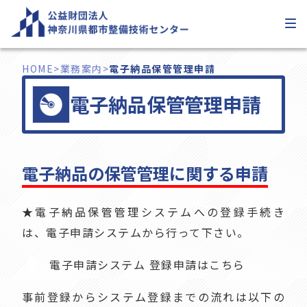
内
容
を
ス
HOME
>
業務案内
>
電子納品保管管理申請
キ
電子納品保管管理申請
ッ
プ
電子納品の保管管理に関する申請
★電子納品保管管理システムへの登録手続き
は、電子申請システムから行って下さい。
電子申請システム 登録申請はこちら
事前登録からシステム登録までの流れは以下の