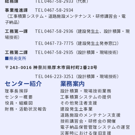
総務課
TEL 0467-58-2933（代表）
事業推進課
TEL 0467-58-2934
（工事積算システム・道路施設メンテナンス・研修講習会・電
子納品）
工務第一課
TEL 0467-58-2936（建設発生土、設計積算・現
場技術）
TEL 0467-73-7775（建設発生土発券窓口）
工務第二課
TEL 0467-58-2935（設計積算・現場技術）
■県央支所
〒243-0016 神奈川県厚木市田村町2番28号
TEL 046-223-3251（設計積算・現場技術）
センター紹介
業務案内
理事長挨拶
設計積算・現場技術業務
センター概要
工事積算システムの提供
役員・組織図
その他発注者支援
財務・活動状況報告
建設発生土事業
道路施設のメンテナンス支援
技術講習会・研修会の開催
電子納品保管管理システムの運営
災害時における復旧支援