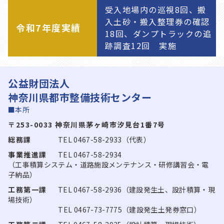
受入地場内の巡視8回、搬
入土砂・搬入整理券の確認
令和7年度実績
18回、ダンプトラックの追
跡調査12回 実施
公益財団法人
神奈川県都市整備技術センター
■本所
〒253-0033 神奈川県茅ヶ崎市汐見台1番7号
総務課
TEL 0467-58-2933（代表）
事業推進課
TEL 0467-58-2934
（工事積算システム・道路施設メンテナンス・研修講習会・電
子納品）
工務第一課
TEL 0467-58-2936（建設発生土、設計積算・現
場技術）
TEL 0467-73-7775（建設発生土発券窓口）