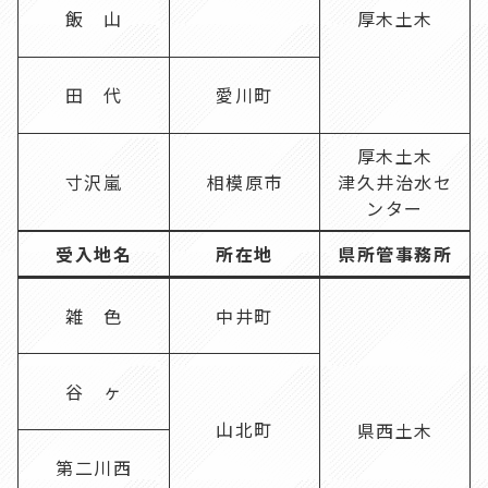
飯 山
厚木土木
田 代
愛川町
厚木土木
寸沢嵐
相模原市
津久井治水セ
ンター
受入地名
所在地
県所管事務所
雑 色
中井町
谷 ヶ
山北町
県西土木
第二川西