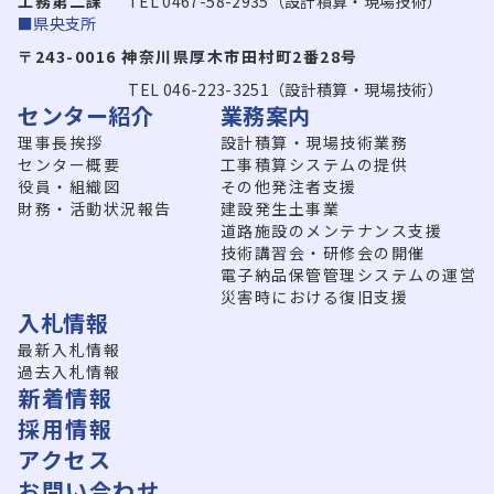
工務第二課
TEL 0467-58-2935（設計積算・現場技術）
■県央支所
〒243-0016 神奈川県厚木市田村町2番28号
TEL 046-223-3251（設計積算・現場技術）
センター紹介
業務案内
理事長挨拶
設計積算・現場技術業務
センター概要
工事積算システムの提供
役員・組織図
その他発注者支援
財務・活動状況報告
建設発生土事業
道路施設のメンテナンス支援
技術講習会・研修会の開催
電子納品保管管理システムの運営
災害時における復旧支援
入札情報
最新入札情報
過去入札情報
新着情報
採用情報
アクセス
お問い合わせ