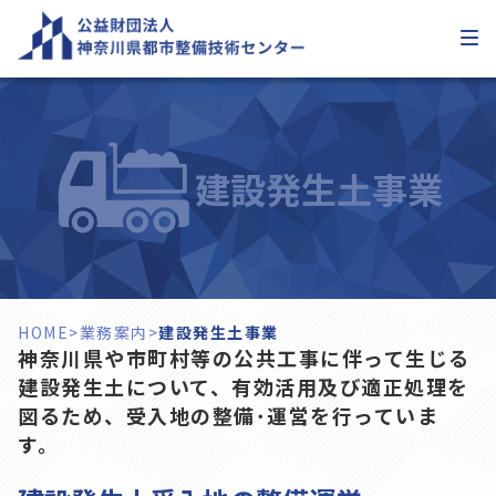
内
容
を
ス
キ
ッ
建設発生土事業
プ
HOME
>
業務案内
>
建設発生土事業
神奈川県や市町村等の公共工事に伴って生じる
建設発生土について、有効活用及び適正処理を
図るため、受入地の整備･運営を行っていま
す。