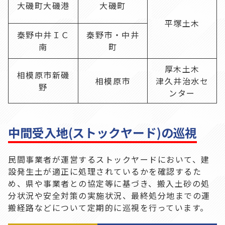
大磯町大磯港
大磯町
平塚土木
秦野中井ＩＣ
秦野市・中井
南
町
厚木土木
相模原市新磯
相模原市
津久井治水セ
野
ンター
中間受入地(ストックヤード)の巡視
民間事業者が運営するストックヤードにおいて、建
設発生土が適正に処理されているかを確認するた
め、県や事業者との協定等に基づき、搬入土砂の処
分状況や安全対策の実施状況、最終処分地までの運
搬経路などについて定期的に巡視を行っています。