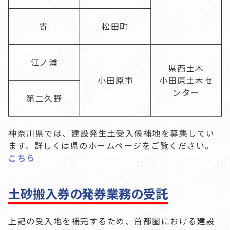
寄
松田町
江ノ浦
県西土木
小田原市
小田原土木セ
ンター
第二久野
神奈川県では、建設発生土受入候補地を募集してい
ます。詳しくは県のホームページをご覧ください。
こちら
土砂搬入券の発券業務の受託
上記の受入地を補完するため、首都圏における建設