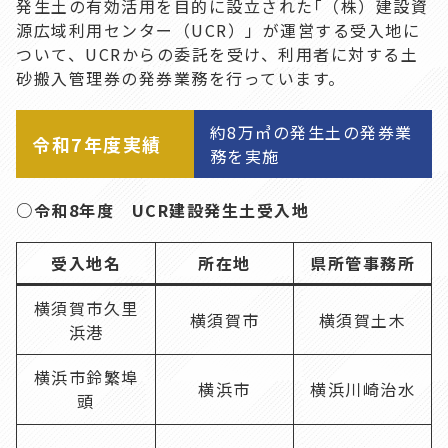
発生土の有効活用を目的に設立された｢（株）建設資
源広域利用センター（UCR）」が運営する受入地に
ついて、UCRからの委託を受け、利用者に対する土
砂搬入管理券の発券業務を行っています。
約8万㎥の発生土の発券業
令和7年度実績
務を実施
○令和8年度 UCR建設発生土受入地
受入地名
所在地
県所管事務所
横須賀市久里
横須賀市
横須賀土木
浜港
横浜市鈴繁埠
横浜市
横浜川崎治水
頭